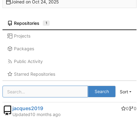
Joined on
Repositories
1
Projects
Packages
Public Activity
Starred Repositories
Search
Sort
jacques2019
0
0
Updated