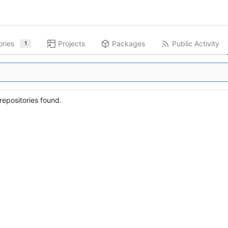
ories
Projects
Packages
Public Activity
1
epositories found.