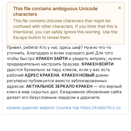
This file contains ambiguous Unicode
characters
This file contains Unicode characters that might be
confused with other characters. If you think that this is
intentional, you can safely ignore this warning. Use the
Escape button to reveal them.
Привет, ребята! Кто
у
нас здесь шеф? Нужно что-то
уточнить. Благодарю и всем хорошего дня! Для того
чтобы быстро
К
Р
А
К
Е
Н
ЗАЙТИ
и увидеть витрину, нужно
предварительно настроить браузер.
К
Р
А
К
Е
Н
ВОЙТИ
удастся буквально за пару кликов, если
у
вас есть
рабочий
АДРЕС
К
Р
А
К
Е
Н
А
.
К
Р
А
К
Е
Н
НОВЫЙ
домен
регулярно публикуется вместо заблокированных
адресов.
АКТУАЛЬНОЕ ЗЕРКАЛО
К
Р
А
К
Е
Н
— это верный
ключ в мир скрытых дел. Ежедневное обновление сайта
делает
е
г
о
безусловным лидером в даркнете.
кракен даркнет маркет ссылка тор
https://krabb15cc.cc