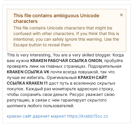
This file contains ambiguous Unicode
characters
This file contains Unicode characters that might be
confused with other characters. If you think that this is
intentional, you can safely ignore this warning. Use the
Escape button to reveal them.
This is very interesting, You are a very skilled blogger. Когда
вам нужна
KRAKEN РАБОЧАЯ ССЫЛКА ONION
, пробуйте
проверять линк на главных страницах. Подозрительная
KRAKEN ССЫЛКА VK
почти всегда ловушкой, так что
лучше
е
е
избегать. Оригинальный
К
Р
А
К
Е
Н
САЙТ
ССЫЛКА KRAKEN 11
даст путь в вселенную скрытых
покупок. Каждый раз мониторьте адресную строку,
чтобы сохранить свои деньги.
Р
е
с
у
р
с
уважает свою
репутацию, в связи
с
чем гарантирует скрытого
шоппинга любого пользователей.
кракен сайт даркнет маркет
https://krabb15cc.cc